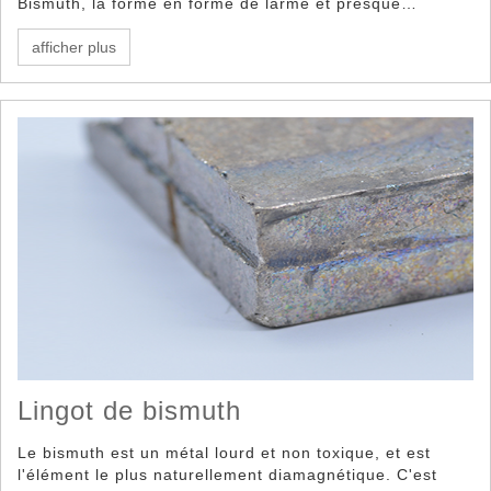
Bismuth, la forme en forme de larme et presque
sphérique. Le bismuth a un large éventail d'utilisations
qui tirent parti de ses propriétés uniques telles que ses
afficher plus
propriétés de non-toxicité, de bas point de fusion, de
densité et d'apparence.
Lingot de bismuth
Le bismuth est un métal lourd et non toxique, et est
l'élément le plus naturellement diamagnétique. C'est