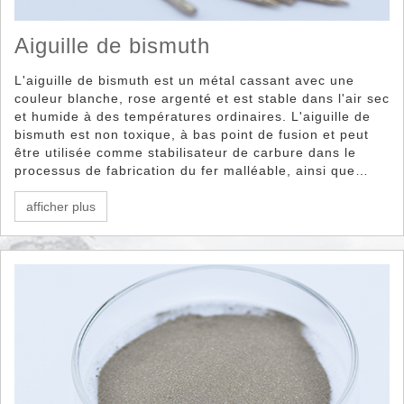
Aiguille de bismuth
L'aiguille de bismuth est un métal cassant avec une
couleur blanche, rose argenté et est stable dans l'air sec
et humide à des températures ordinaires. L'aiguille de
bismuth est non toxique, à bas point de fusion et peut
être utilisée comme stabilisateur de carbure dans le
processus de fabrication du fer malléable, ainsi que
ajoutée à de l'acier ou de l'aluminium à faible teneur en
carbone pour améliorer l'usinabilité.
afficher plus