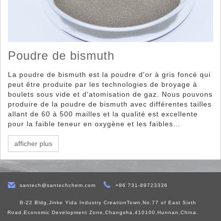
Poudre de bismuth
La poudre de bismuth est la poudre d'or à gris foncé qui
peut être produite par les technologies de broyage à
boulets sous vide et d'atomisation de gaz. Nous pouvons
produire de la poudre de bismuth avec différentes tailles
allant de 60 à 500 mailles et la qualité est excellente
pour la faible teneur en oxygène et les faibles
impuretés. La forme microcosmique de la poudre de
bismuth fabriquée par broyage à boulets est une
afficher plus
particule irrégulière, tandis que la forme microcosmique
de la poudre de bismuth fabriquée par une particule
sphérique d'atomisation de gaz.
santech@santechchem.com
+86 731-89723336
B-22 Bldg,Jinke Yida Industry CreationTown,No.77 of East Sixth
Road,Economic Development Zone,Changsha,410100,Hunnan,China.