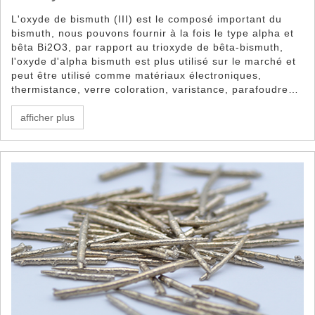
L'oxyde de bismuth (III) est le composé important du
bismuth, nous pouvons fournir à la fois le type alpha et
bêta Bi2O3, par rapport au trioxyde de bêta-bismuth,
l'oxyde d'alpha bismuth est plus utilisé sur le marché et
peut être utilisé comme matériaux électroniques,
thermistance, verre coloration, varistance, parafoudres,
CRT, papier ignifuge, combustible de réacteur nucléaire,
électronique etc.
afficher plus