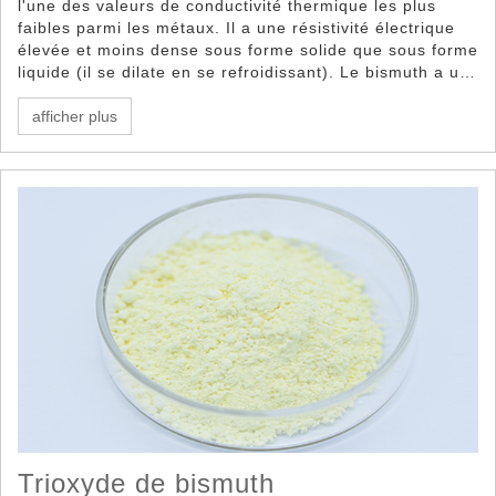
l'une des valeurs de conductivité thermique les plus
faibles parmi les métaux. Il a une résistivité électrique
élevée et moins dense sous forme solide que sous forme
liquide (il se dilate en se refroidissant). Le bismuth a un
large éventail d'utilisations qui tirent parti de ses
propriétés uniques telles que ses propriétés de non-
afficher plus
toxicité, de bas point de fusion, de densité et
d'apparence.
Trioxyde de bismuth