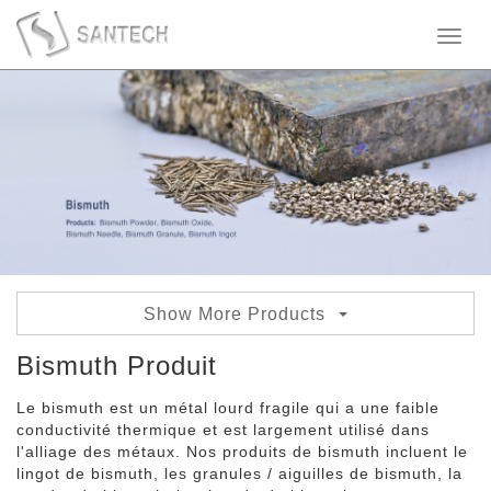
Toggl
naviga
Show More Products
Granules de bismuth
Bismuth Produit
Lingot de bismuth
Le bismuth est un métal lourd fragile qui a une faible
conductivité thermique et est largement utilisé dans
Trioxyde de bismuth
l'alliage des métaux. Nos produits de bismuth incluent le
lingot de bismuth, les granules / aiguilles de bismuth, la
Aiguille de bismuth